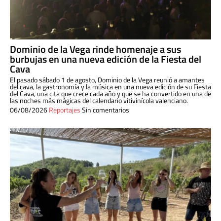
Dominio de la Vega rinde homenaje a sus
burbujas en una nueva edición de la Fiesta del
Cava
El pasado sábado 1 de agosto, Dominio de la Vega reunió a amantes
del cava, la gastronomía y la música en una nueva edición de su Fiesta
del Cava, una cita que crece cada año y que se ha convertido en una de
las noches más mágicas del calendario vitivinícola valenciano.
06/08/2026
Reportajes
Sin comentarios