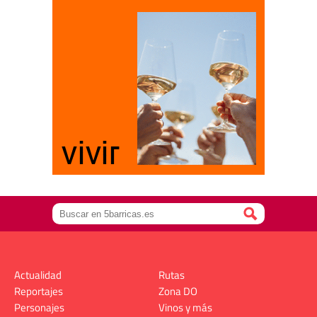
Actualidad
Rutas
Reportajes
Zona DO
Personajes
Vinos y más