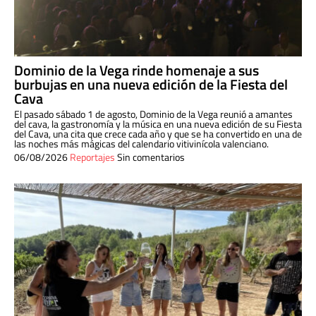
Dominio de la Vega rinde homenaje a sus
burbujas en una nueva edición de la Fiesta del
Cava
El pasado sábado 1 de agosto, Dominio de la Vega reunió a amantes
del cava, la gastronomía y la música en una nueva edición de su Fiesta
del Cava, una cita que crece cada año y que se ha convertido en una de
las noches más mágicas del calendario vitivinícola valenciano.
06/08/2026
Reportajes
Sin comentarios