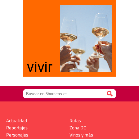
Actualidad
Rutas
Reportajes
Zona DO
Personajes
Vinos y más