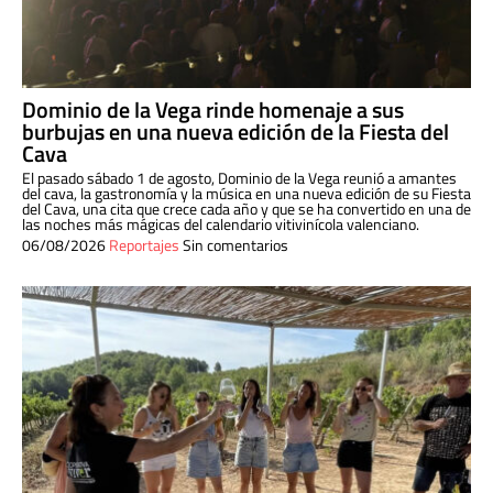
Dominio de la Vega rinde homenaje a sus
burbujas en una nueva edición de la Fiesta del
Cava
El pasado sábado 1 de agosto, Dominio de la Vega reunió a amantes
del cava, la gastronomía y la música en una nueva edición de su Fiesta
del Cava, una cita que crece cada año y que se ha convertido en una de
las noches más mágicas del calendario vitivinícola valenciano.
06/08/2026
Reportajes
Sin comentarios