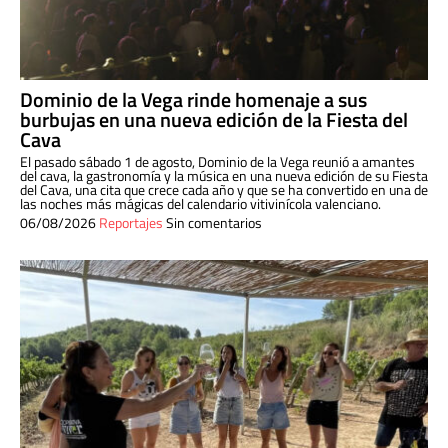
Dominio de la Vega rinde homenaje a sus
burbujas en una nueva edición de la Fiesta del
Cava
El pasado sábado 1 de agosto, Dominio de la Vega reunió a amantes
del cava, la gastronomía y la música en una nueva edición de su Fiesta
del Cava, una cita que crece cada año y que se ha convertido en una de
las noches más mágicas del calendario vitivinícola valenciano.
06/08/2026
Reportajes
Sin comentarios