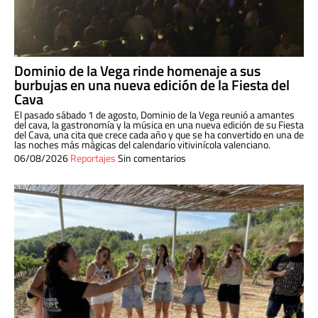
Dominio de la Vega rinde homenaje a sus
burbujas en una nueva edición de la Fiesta del
Cava
El pasado sábado 1 de agosto, Dominio de la Vega reunió a amantes
del cava, la gastronomía y la música en una nueva edición de su Fiesta
del Cava, una cita que crece cada año y que se ha convertido en una de
las noches más mágicas del calendario vitivinícola valenciano.
06/08/2026
Reportajes
Sin comentarios