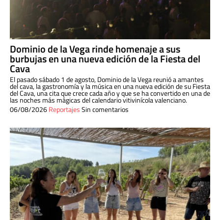
Dominio de la Vega rinde homenaje a sus
burbujas en una nueva edición de la Fiesta del
Cava
El pasado sábado 1 de agosto, Dominio de la Vega reunió a amantes
del cava, la gastronomía y la música en una nueva edición de su Fiesta
del Cava, una cita que crece cada año y que se ha convertido en una de
las noches más mágicas del calendario vitivinícola valenciano.
06/08/2026
Reportajes
Sin comentarios