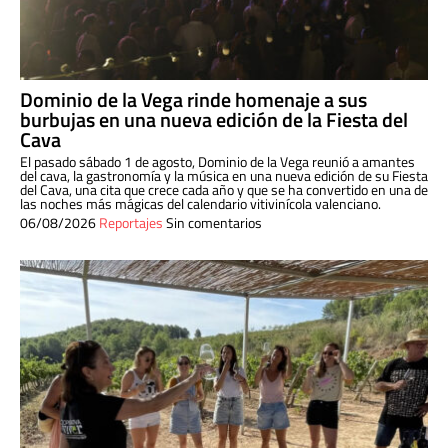
Dominio de la Vega rinde homenaje a sus
burbujas en una nueva edición de la Fiesta del
Cava
El pasado sábado 1 de agosto, Dominio de la Vega reunió a amantes
del cava, la gastronomía y la música en una nueva edición de su Fiesta
del Cava, una cita que crece cada año y que se ha convertido en una de
las noches más mágicas del calendario vitivinícola valenciano.
06/08/2026
Reportajes
Sin comentarios