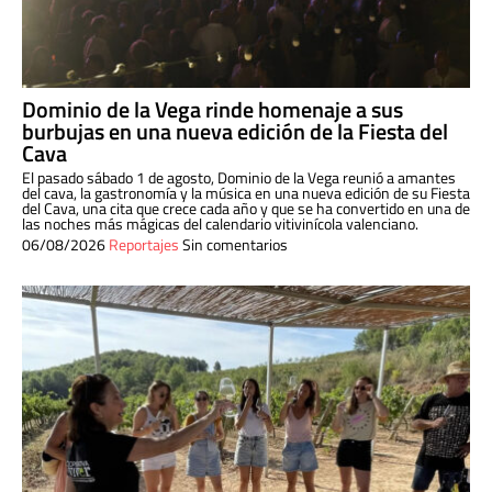
Dominio de la Vega rinde homenaje a sus
burbujas en una nueva edición de la Fiesta del
Cava
El pasado sábado 1 de agosto, Dominio de la Vega reunió a amantes
del cava, la gastronomía y la música en una nueva edición de su Fiesta
del Cava, una cita que crece cada año y que se ha convertido en una de
las noches más mágicas del calendario vitivinícola valenciano.
06/08/2026
Reportajes
Sin comentarios