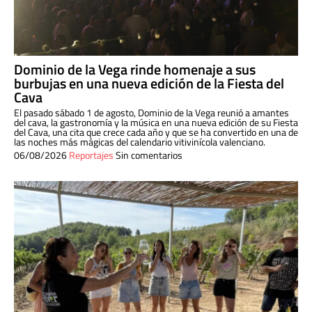
Dominio de la Vega rinde homenaje a sus
burbujas en una nueva edición de la Fiesta del
Cava
El pasado sábado 1 de agosto, Dominio de la Vega reunió a amantes
del cava, la gastronomía y la música en una nueva edición de su Fiesta
del Cava, una cita que crece cada año y que se ha convertido en una de
las noches más mágicas del calendario vitivinícola valenciano.
06/08/2026
Reportajes
Sin comentarios