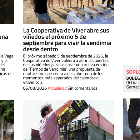
La Cooperativa de Viver abre sus
una
viñedos el próximo 5 de
l
septiembre para vivir la vendimia
desde dentro
 la Vega
El próximo sábado 5 de septiembre de 2026, la
 y la
Cooperativa de Viver volverá a abrir las puertas
del
de sus viñedos para celebrar una nueva edición
 ha
de ‘Tiempo de Vendimia’, una propuesta de
SOPL
cas del
enoturismo que invita a descubrir uno de los
momentos más esperados del calendario
BODEG
vitivinícola.
DO Val
Garnac
05/08/2026
Actualidad
Sin comentarios