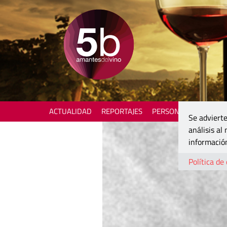
ACTUALIDAD
REPORTAJES
PERSONAJES
ENOTU
Se advierte
análisis al
información
Política de