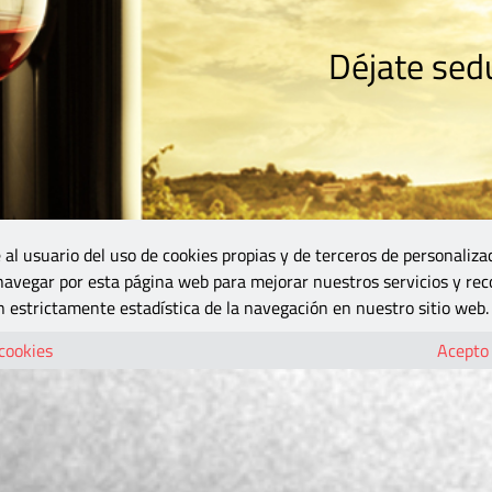
Déjate sedu
RISMO
ZONA DO
VINOS Y MÁS
GASTRONOMÍA
BLOGS
5B
 al usuario del uso de cookies propias y de terceros de personaliza
 navegar por esta página web para mejorar nuestros servicios y rec
 estrictamente estadística de la navegación en nuestro sitio web.
 cookies
Acepto