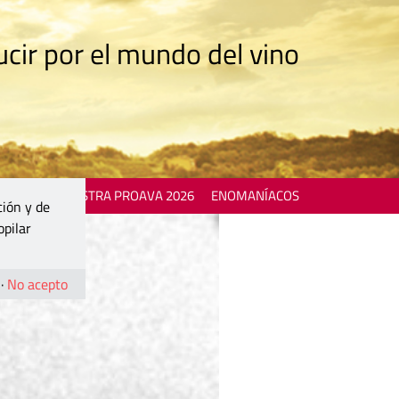
cir por el mundo del vino
 EVENTS
MOSTRA PROAVA 2026
ENOMANÍACOS
ción y de
opilar
·
No acepto