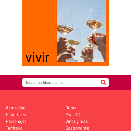
Actualidad
Rutas
Reportajes
Zona DO
Personajes
Vinos y más
Territorio
Gastronomía