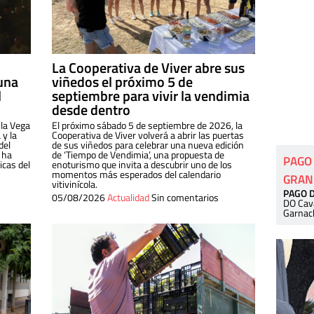
La Cooperativa de Viver abre sus
una
viñedos el próximo 5 de
l
septiembre para vivir la vendimia
desde dentro
 la Vega
El próximo sábado 5 de septiembre de 2026, la
 y la
Cooperativa de Viver volverá a abrir las puertas
del
de sus viñedos para celebrar una nueva edición
 ha
de ‘Tiempo de Vendimia’, una propuesta de
PAGO
cas del
enoturismo que invita a descubrir uno de los
momentos más esperados del calendario
GRAN
vitivinícola.
PAGO 
05/08/2026
Actualidad
Sin comentarios
DO Cav
Garnac