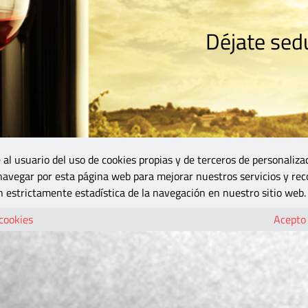
Déjate sedu
RISMO
ZONA DO
VINOS Y MÁS
GASTRONOMÍA
BLOGS
5B
 al usuario del uso de cookies propias y de terceros de personaliza
 navegar por esta página web para mejorar nuestros servicios y rec
 estrictamente estadística de la navegación en nuestro sitio web.
 cookies
Acepto