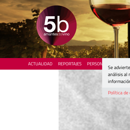
ACTUALIDAD
REPORTAJES
PERSONAJES
ENOTU
Se advierte
análisis al
información
Política de