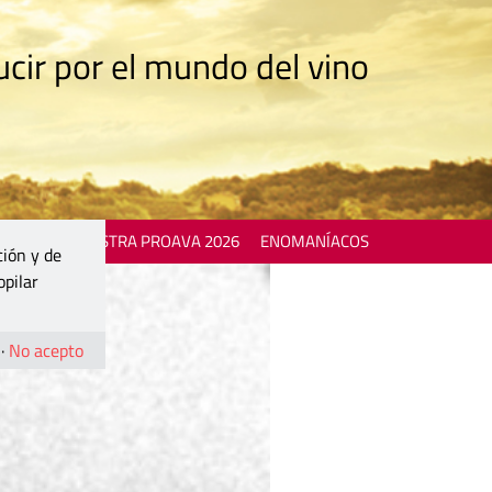
cir por el mundo del vino
 EVENTS
MOSTRA PROAVA 2026
ENOMANÍACOS
ción y de
opilar
·
No acepto