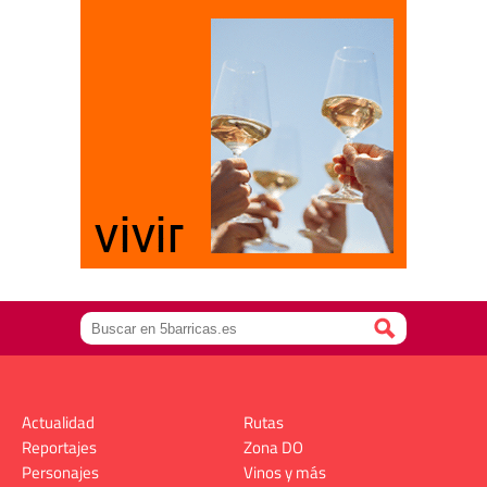
Actualidad
Rutas
Reportajes
Zona DO
Personajes
Vinos y más