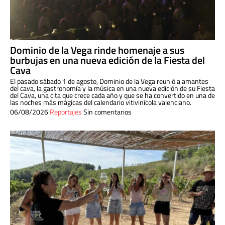
Dominio de la Vega rinde homenaje a sus
burbujas en una nueva edición de la Fiesta del
Cava
El pasado sábado 1 de agosto, Dominio de la Vega reunió a amantes
del cava, la gastronomía y la música en una nueva edición de su Fiesta
del Cava, una cita que crece cada año y que se ha convertido en una de
las noches más mágicas del calendario vitivinícola valenciano.
06/08/2026
Reportajes
Sin comentarios