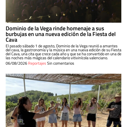
Dominio de la Vega rinde homenaje a sus
burbujas en una nueva edición de la Fiesta del
Cava
El pasado sábado 1 de agosto, Dominio de la Vega reunió a amantes
del cava, la gastronomía y la música en una nueva edición de su Fiesta
del Cava, una cita que crece cada año y que se ha convertido en una de
las noches más mágicas del calendario vitivinícola valenciano.
06/08/2026
Reportajes
Sin comentarios