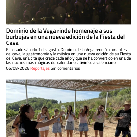
Dominio de la Vega rinde homenaje a sus
burbujas en una nueva edición de la Fiesta del
Cava
El pasado sábado 1 de agosto, Dominio de la Vega reunió a amantes
del cava, la gastronomía y la música en una nueva edición de su Fiesta
del Cava, una cita que crece cada año y que se ha convertido en una de
las noches más mágicas del calendario vitivinícola valenciano.
06/08/2026
Reportajes
Sin comentarios