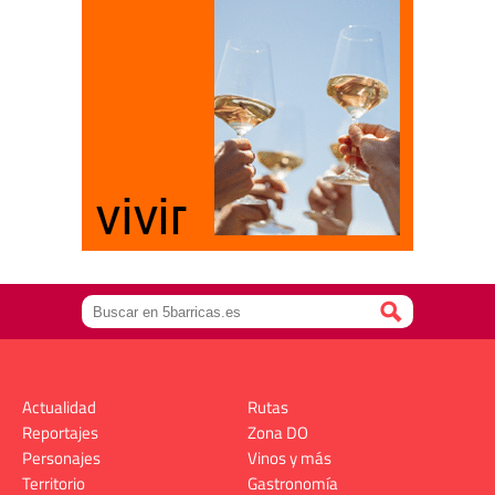
Actualidad
Rutas
Reportajes
Zona DO
Personajes
Vinos y más
Territorio
Gastronomía