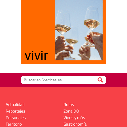
Actualidad
Rutas
Reportajes
Zona DO
Personajes
Vinos y más
Territorio
Gastronomía