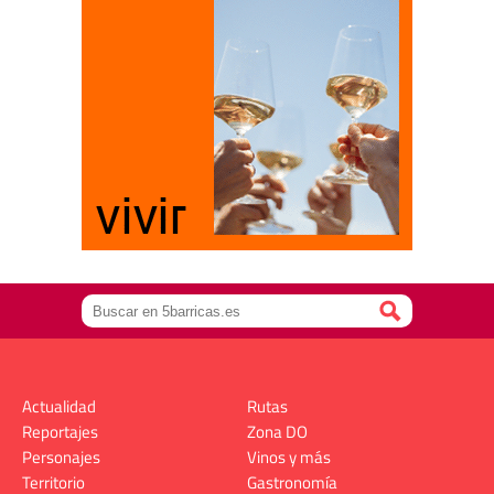
Actualidad
Rutas
Reportajes
Zona DO
Personajes
Vinos y más
Territorio
Gastronomía