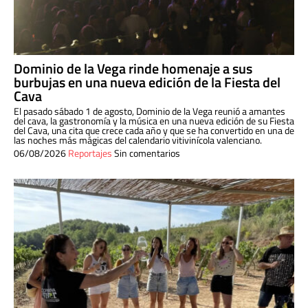
Dominio de la Vega rinde homenaje a sus
burbujas en una nueva edición de la Fiesta del
Cava
El pasado sábado 1 de agosto, Dominio de la Vega reunió a amantes
del cava, la gastronomía y la música en una nueva edición de su Fiesta
del Cava, una cita que crece cada año y que se ha convertido en una de
las noches más mágicas del calendario vitivinícola valenciano.
06/08/2026
Reportajes
Sin comentarios