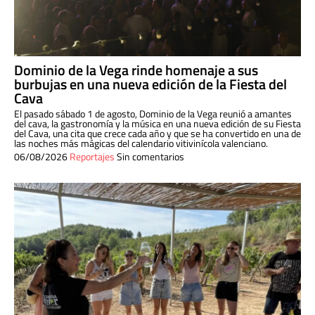
Dominio de la Vega rinde homenaje a sus
burbujas en una nueva edición de la Fiesta del
Cava
El pasado sábado 1 de agosto, Dominio de la Vega reunió a amantes
del cava, la gastronomía y la música en una nueva edición de su Fiesta
del Cava, una cita que crece cada año y que se ha convertido en una de
las noches más mágicas del calendario vitivinícola valenciano.
06/08/2026
Reportajes
Sin comentarios