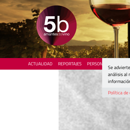
ACTUALIDAD
REPORTAJES
PERSONAJES
ENOTU
Se advierte
análisis al
información
Política de