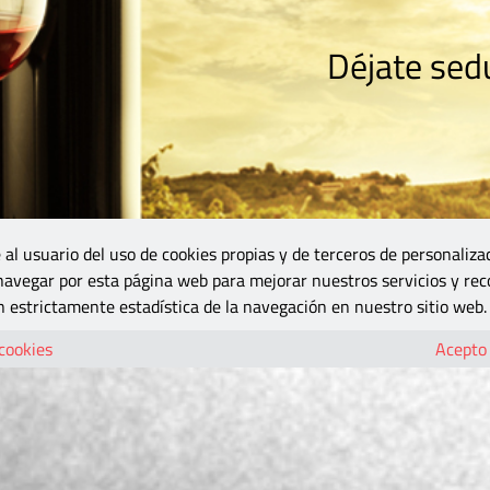
Déjate sedu
RISMO
ZONA DO
VINOS Y MÁS
GASTRONOMÍA
BLOGS
5B
 al usuario del uso de cookies propias y de terceros de personaliza
 navegar por esta página web para mejorar nuestros servicios y rec
 estrictamente estadística de la navegación en nuestro sitio web.
 cookies
Acepto