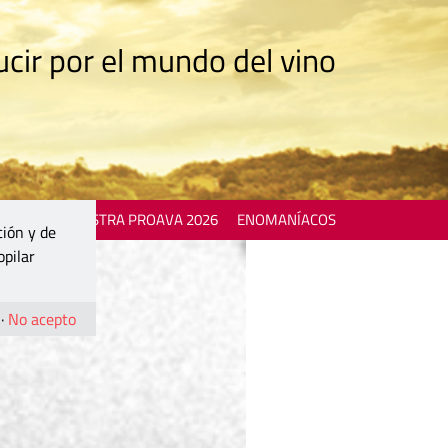
cir por el mundo del vino
 EVENTS
MOSTRA PROAVA 2026
ENOMANÍACOS
ción y de
opilar
·
No acepto