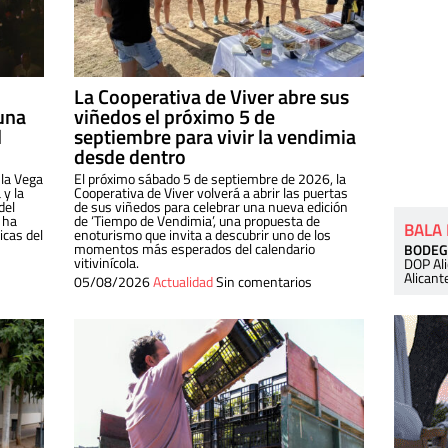
La Cooperativa de Viver abre sus
una
viñedos el próximo 5 de
l
septiembre para vivir la vendimia
desde dentro
 la Vega
El próximo sábado 5 de septiembre de 2026, la
 y la
Cooperativa de Viver volverá a abrir las puertas
del
de sus viñedos para celebrar una nueva edición
 ha
de ‘Tiempo de Vendimia’, una propuesta de
BALA
cas del
enoturismo que invita a descubrir uno de los
momentos más esperados del calendario
BODEG
vitivinícola.
DOP Al
Alicant
05/08/2026
Actualidad
Sin comentarios