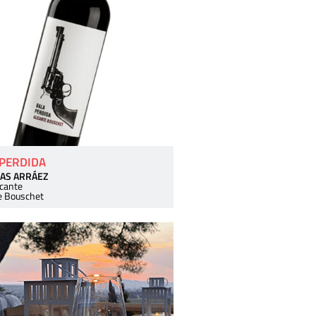
 PERDIDA
AS ARRÁEZ
icante
e Bouschet