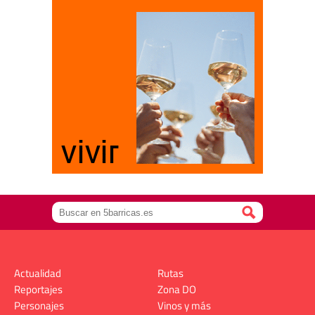
Actualidad
Rutas
Reportajes
Zona DO
Personajes
Vinos y más