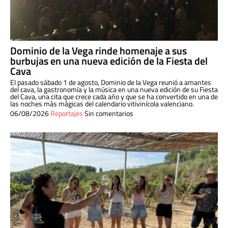
Dominio de la Vega rinde homenaje a sus
burbujas en una nueva edición de la Fiesta del
Cava
El pasado sábado 1 de agosto, Dominio de la Vega reunió a amantes
del cava, la gastronomía y la música en una nueva edición de su Fiesta
del Cava, una cita que crece cada año y que se ha convertido en una de
las noches más mágicas del calendario vitivinícola valenciano.
06/08/2026
Reportajes
Sin comentarios