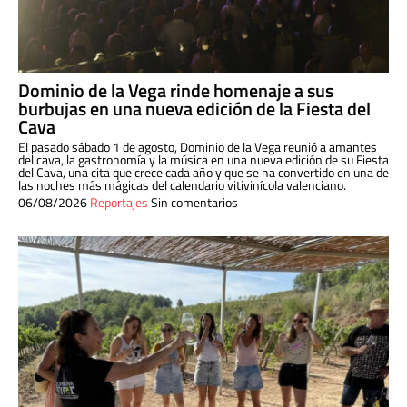
Dominio de la Vega rinde homenaje a sus
burbujas en una nueva edición de la Fiesta del
Cava
El pasado sábado 1 de agosto, Dominio de la Vega reunió a amantes
del cava, la gastronomía y la música en una nueva edición de su Fiesta
del Cava, una cita que crece cada año y que se ha convertido en una de
las noches más mágicas del calendario vitivinícola valenciano.
06/08/2026
Reportajes
Sin comentarios