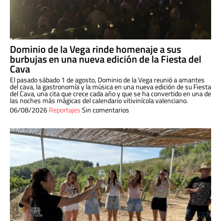
Dominio de la Vega rinde homenaje a sus
burbujas en una nueva edición de la Fiesta del
Cava
El pasado sábado 1 de agosto, Dominio de la Vega reunió a amantes
del cava, la gastronomía y la música en una nueva edición de su Fiesta
del Cava, una cita que crece cada año y que se ha convertido en una de
las noches más mágicas del calendario vitivinícola valenciano.
06/08/2026
Reportajes
Sin comentarios