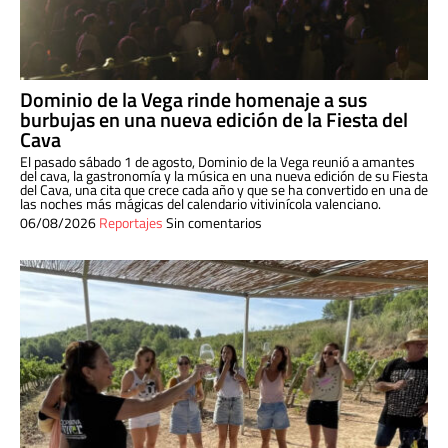
Dominio de la Vega rinde homenaje a sus
burbujas en una nueva edición de la Fiesta del
Cava
El pasado sábado 1 de agosto, Dominio de la Vega reunió a amantes
del cava, la gastronomía y la música en una nueva edición de su Fiesta
del Cava, una cita que crece cada año y que se ha convertido en una de
las noches más mágicas del calendario vitivinícola valenciano.
06/08/2026
Reportajes
Sin comentarios