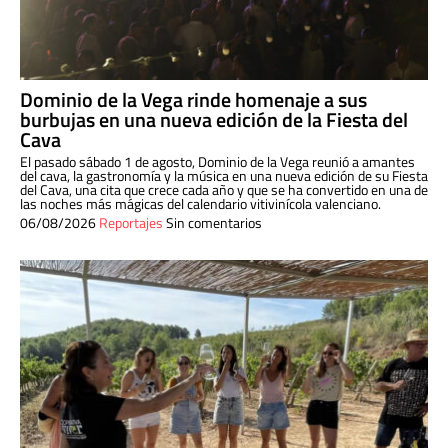
Dominio de la Vega rinde homenaje a sus
burbujas en una nueva edición de la Fiesta del
Cava
El pasado sábado 1 de agosto, Dominio de la Vega reunió a amantes
del cava, la gastronomía y la música en una nueva edición de su Fiesta
del Cava, una cita que crece cada año y que se ha convertido en una de
las noches más mágicas del calendario vitivinícola valenciano.
06/08/2026
Reportajes
Sin comentarios