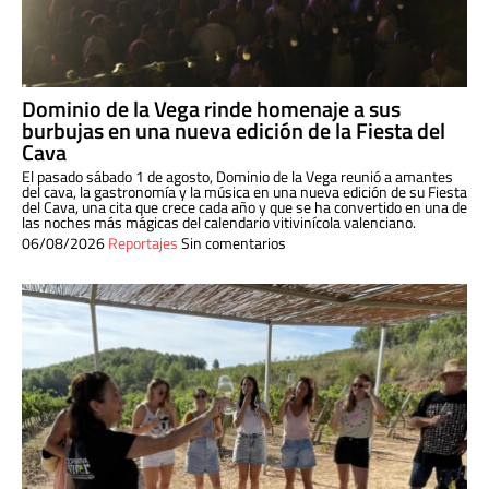
Dominio de la Vega rinde homenaje a sus
burbujas en una nueva edición de la Fiesta del
Cava
El pasado sábado 1 de agosto, Dominio de la Vega reunió a amantes
del cava, la gastronomía y la música en una nueva edición de su Fiesta
del Cava, una cita que crece cada año y que se ha convertido en una de
las noches más mágicas del calendario vitivinícola valenciano.
06/08/2026
Reportajes
Sin comentarios