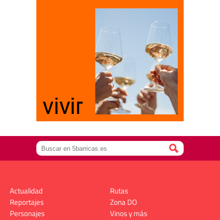
Actualidad
Rutas
Reportajes
Zona DO
Personajes
Vinos y más