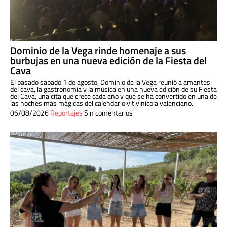
Dominio de la Vega rinde homenaje a sus
burbujas en una nueva edición de la Fiesta del
Cava
El pasado sábado 1 de agosto, Dominio de la Vega reunió a amantes
del cava, la gastronomía y la música en una nueva edición de su Fiesta
del Cava, una cita que crece cada año y que se ha convertido en una de
las noches más mágicas del calendario vitivinícola valenciano.
06/08/2026
Reportajes
Sin comentarios