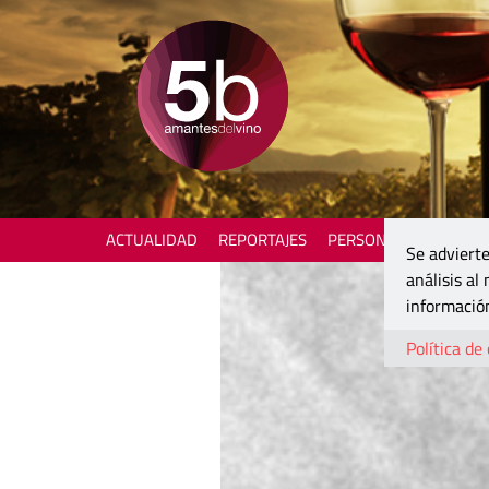
ACTUALIDAD
REPORTAJES
PERSONAJES
ENOTU
Se advierte
análisis al
información
Política de