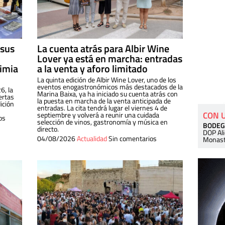
 sus
La cuenta atrás para Albir Wine
Lover ya está en marcha: entradas
dimia
a la venta y aforo limitado
La quinta edición de Albir Wine Lover, uno de los
eventos enogastronómicos más destacados de la
6, la
Marina Baixa, ya ha iniciado su cuenta atrás con
ertas
la puesta en marcha de la venta anticipada de
ición
entradas. La cita tendrá lugar el viernes 4 de
CON 
septiembre y volverá a reunir una cuidada
os
selección de vinos, gastronomía y música en
BODEG
directo.
DOP Al
04/08/2026
Actualidad
Sin comentarios
Monast