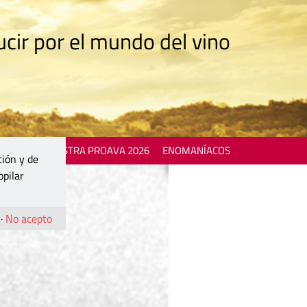
cir por el mundo del vino
 EVENTS
MOSTRA PROAVA 2026
ENOMANÍACOS
ción y de
opilar
·
No acepto