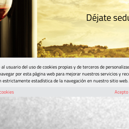
Déjate sedu
RISMO
ZONA DO
VINOS Y MÁS
GASTRONOMÍA
BLOGS
5B
 al usuario del uso de cookies propias y de terceros de personaliza
 navegar por esta página web para mejorar nuestros servicios y rec
 estrictamente estadística de la navegación en nuestro sitio web.
 cookies
Acepto