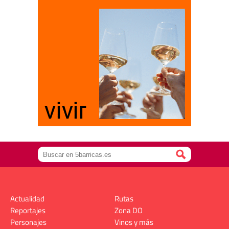
Actualidad
Rutas
Reportajes
Zona DO
Personajes
Vinos y más