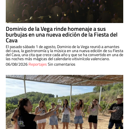
Dominio de la Vega rinde homenaje a sus
burbujas en una nueva edición de la Fiesta del
Cava
El pasado sábado 1 de agosto, Dominio de la Vega reunió a amantes
del cava, la gastronomía y la música en una nueva edición de su Fiesta
del Cava, una cita que crece cada año y que se ha convertido en una de
las noches más mágicas del calendario vitivinícola valenciano.
06/08/2026
Reportajes
Sin comentarios