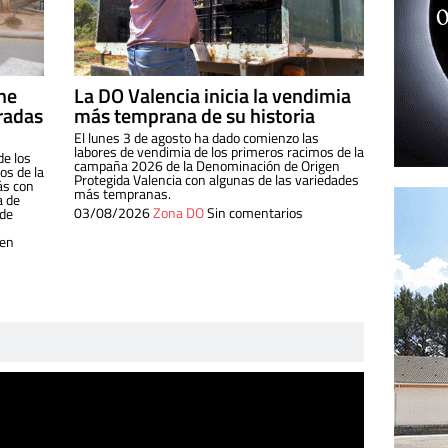
ine
La DO Valencia inicia la vendimia
radas
más temprana de su historia
El lunes 3 de agosto ha dado comienzo las
labores de vendimia de los primeros racimos de la
de los
campaña 2026 de la Denominación de Origen
s de la
Protegida Valencia con algunas de las variedades
ás con
más tempranas.
a de
03/08/2026
Zona DO
Sin comentarios
 de
 en