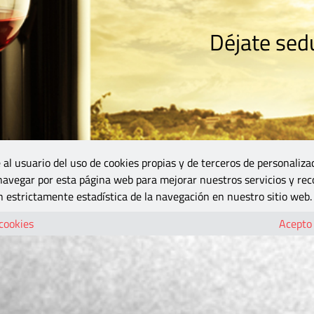
Déjate sedu
RISMO
ZONA DO
VINOS Y MÁS
GASTRONOMÍA
BLOGS
5B
 al usuario del uso de cookies propias y de terceros de personaliza
 navegar por esta página web para mejorar nuestros servicios y rec
 estrictamente estadística de la navegación en nuestro sitio web.
 cookies
Acepto