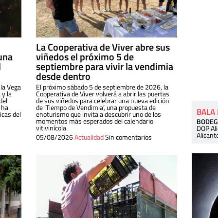
La Cooperativa de Viver abre sus
una
viñedos el próximo 5 de
l
septiembre para vivir la vendimia
desde dentro
 la Vega
El próximo sábado 5 de septiembre de 2026, la
 y la
Cooperativa de Viver volverá a abrir las puertas
del
de sus viñedos para celebrar una nueva edición
 ha
de ‘Tiempo de Vendimia’, una propuesta de
BALA
cas del
enoturismo que invita a descubrir uno de los
momentos más esperados del calendario
BODEG
vitivinícola.
DOP Al
Alicant
05/08/2026
Actualidad
Sin comentarios