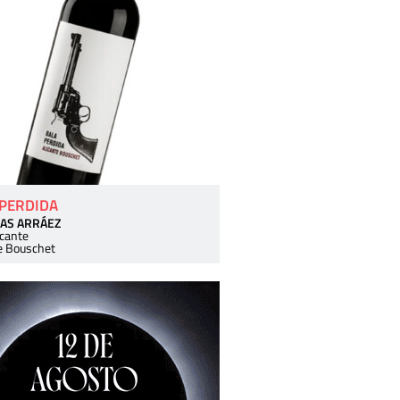
 PERDIDA
AS ARRÁEZ
icante
e Bouschet