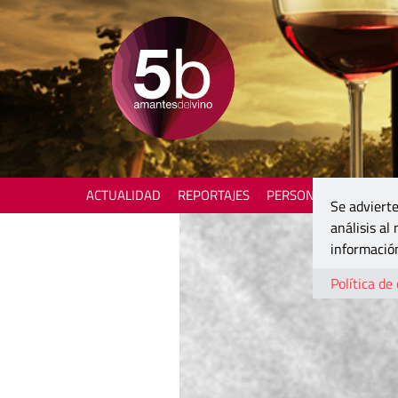
ACTUALIDAD
REPORTAJES
PERSONAJES
ENOTU
Se advierte
análisis al
información
Política de