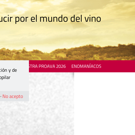
cir por el mundo del vino
 EVENTS
MOSTRA PROAVA 2026
ENOMANÍACOS
ción y de
opilar
·
No acepto