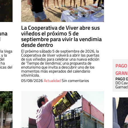
La Cooperativa de Viver abre sus
una
viñedos el próximo 5 de
l
septiembre para vivir la vendimia
desde dentro
 la Vega
El próximo sábado 5 de septiembre de 2026, la
 y la
Cooperativa de Viver volverá a abrir las puertas
del
de sus viñedos para celebrar una nueva edición
 ha
de ‘Tiempo de Vendimia’, una propuesta de
PAGO
cas del
enoturismo que invita a descubrir uno de los
momentos más esperados del calendario
GRAN
vitivinícola.
PAGO 
05/08/2026
Actualidad
Sin comentarios
DO Cav
Garnac