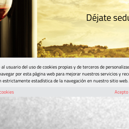
Déjate sedu
RISMO
ZONA DO
VINOS Y MÁS
GASTRONOMÍA
BLOGS
5B
 al usuario del uso de cookies propias y de terceros de personaliza
 navegar por esta página web para mejorar nuestros servicios y rec
 estrictamente estadística de la navegación en nuestro sitio web.
 cookies
Acepto