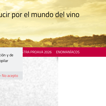
cir por el mundo del vino
 EVENTS
MOSTRA PROAVA 2026
ENOMANÍACOS
ción y de
opilar
·
No acepto