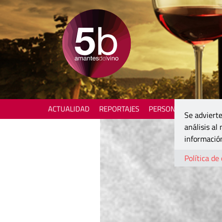
ACTUALIDAD
REPORTAJES
PERSONAJES
ENOTU
Se advierte
análisis al
información
Política de