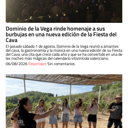
Dominio de la Vega rinde homenaje a sus
burbujas en una nueva edición de la Fiesta del
Cava
El pasado sábado 1 de agosto, Dominio de la Vega reunió a amantes
del cava, la gastronomía y la música en una nueva edición de su Fiesta
del Cava, una cita que crece cada año y que se ha convertido en una de
las noches más mágicas del calendario vitivinícola valenciano.
06/08/2026
Reportajes
Sin comentarios