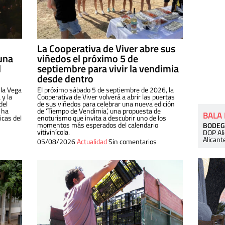
La Cooperativa de Viver abre sus
una
viñedos el próximo 5 de
l
septiembre para vivir la vendimia
desde dentro
 la Vega
El próximo sábado 5 de septiembre de 2026, la
 y la
Cooperativa de Viver volverá a abrir las puertas
del
de sus viñedos para celebrar una nueva edición
 ha
de ‘Tiempo de Vendimia’, una propuesta de
BALA
cas del
enoturismo que invita a descubrir uno de los
momentos más esperados del calendario
BODEG
vitivinícola.
DOP Al
Alicant
05/08/2026
Actualidad
Sin comentarios