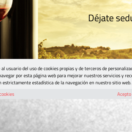
Déjate sedu
RISMO
ZONA DO
VINOS Y MÁS
GASTRONOMÍA
BLOGS
5B
 al usuario del uso de cookies propias y de terceros de personaliza
 navegar por esta página web para mejorar nuestros servicios y rec
 estrictamente estadística de la navegación en nuestro sitio web.
 cookies
Acepto