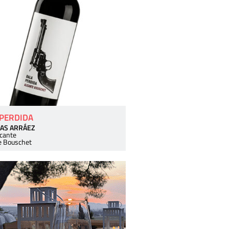
 PERDIDA
AS ARRÁEZ
icante
e Bouschet