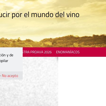
cir por el mundo del vino
 EVENTS
MOSTRA PROAVA 2026
ENOMANÍACOS
ción y de
opilar
·
No acepto