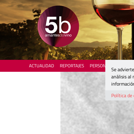
ACTUALIDAD
REPORTAJES
PERSONAJES
ENOTU
Se advierte
análisis al
información
Política de