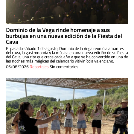
Dominio de la Vega rinde homenaje a sus
burbujas en una nueva edición de la Fiesta del
Cava
El pasado sábado 1 de agosto, Dominio de la Vega reunió a amantes
del cava, la gastronomía y la música en una nueva edición de su Fiesta
del Cava, una cita que crece cada año y que se ha convertido en una de
las noches más mágicas del calendario vitivinícola valenciano.
06/08/2026
Reportajes
Sin comentarios