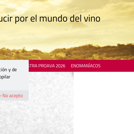
cir por el mundo del vino
 EVENTS
MOSTRA PROAVA 2026
ENOMANÍACOS
ción y de
opilar
·
No acepto