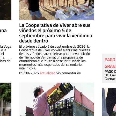
La Cooperativa de Viver abre sus
una
viñedos el próximo 5 de
l
septiembre para vivir la vendimia
desde dentro
 la Vega
El próximo sábado 5 de septiembre de 2026, la
 y la
Cooperativa de Viver volverá a abrir las puertas
del
de sus viñedos para celebrar una nueva edición
 ha
de ‘Tiempo de Vendimia’, una propuesta de
PAGO
cas del
enoturismo que invita a descubrir uno de los
momentos más esperados del calendario
GRAN
vitivinícola.
PAGO 
05/08/2026
Actualidad
Sin comentarios
DO Cav
Garnac