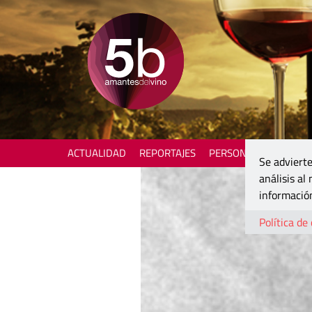
ACTUALIDAD
REPORTAJES
PERSONAJES
ENOTU
Se advierte
análisis al
información
Política de