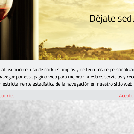
Déjate sedu
RISMO
ZONA DO
VINOS Y MÁS
GASTRONOMÍA
BLOGS
5B
 al usuario del uso de cookies propias y de terceros de personaliza
 navegar por esta página web para mejorar nuestros servicios y rec
 estrictamente estadística de la navegación en nuestro sitio web.
 cookies
Acepto