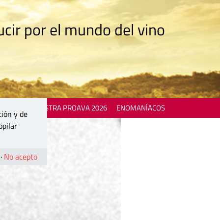
cir por el mundo del vino
 EVENTS
MOSTRA PROAVA 2026
ENOMANÍACOS
ción y de
opilar
·
No acepto