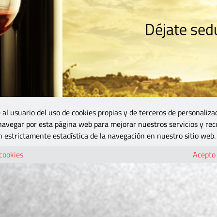
Déjate sedu
RISMO
ZONA DO
VINOS Y MÁS
GASTRONOMÍA
BLOGS
5B
 al usuario del uso de cookies propias y de terceros de personaliza
 navegar por esta página web para mejorar nuestros servicios y rec
 estrictamente estadística de la navegación en nuestro sitio web.
 cookies
Acepto