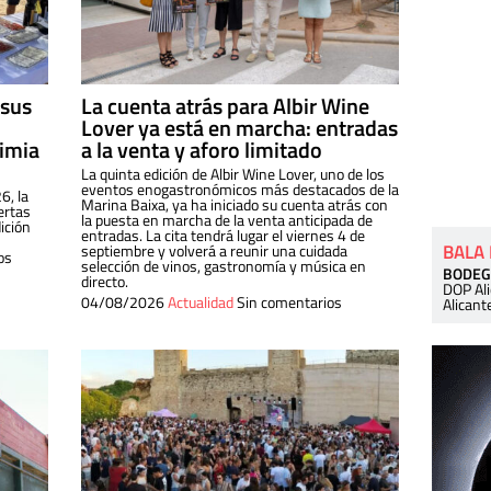
 sus
La cuenta atrás para Albir Wine
Lover ya está en marcha: entradas
dimia
a la venta y aforo limitado
La quinta edición de Albir Wine Lover, uno de los
eventos enogastronómicos más destacados de la
6, la
Marina Baixa, ya ha iniciado su cuenta atrás con
ertas
la puesta en marcha de la venta anticipada de
ición
entradas. La cita tendrá lugar el viernes 4 de
BALA
septiembre y volverá a reunir una cuidada
os
selección de vinos, gastronomía y música en
BODEG
directo.
DOP Al
04/08/2026
Actualidad
Sin comentarios
Alicant