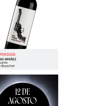
 PERDIDA
AS ARRÁEZ
icante
e Bouschet