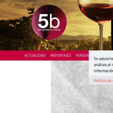
ACTUALIDAD
REPORTAJES
PERSONAJES
ENOTU
Se advierte
análisis al
información
Política de