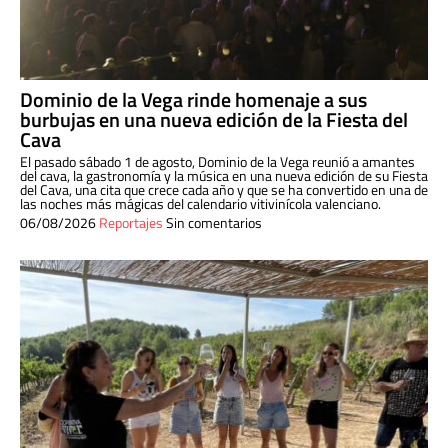
Dominio de la Vega rinde homenaje a sus
burbujas en una nueva edición de la Fiesta del
Cava
El pasado sábado 1 de agosto, Dominio de la Vega reunió a amantes
del cava, la gastronomía y la música en una nueva edición de su Fiesta
del Cava, una cita que crece cada año y que se ha convertido en una de
las noches más mágicas del calendario vitivinícola valenciano.
06/08/2026
Reportajes
Sin comentarios