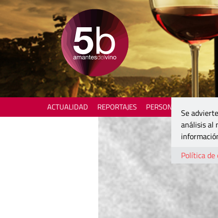
ACTUALIDAD
REPORTAJES
PERSONAJES
ENOTU
Se advierte
análisis al
información
Política de