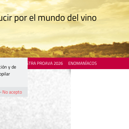
cir por el mundo del vino
 EVENTS
MOSTRA PROAVA 2026
ENOMANÍACOS
ción y de
opilar
·
No acepto