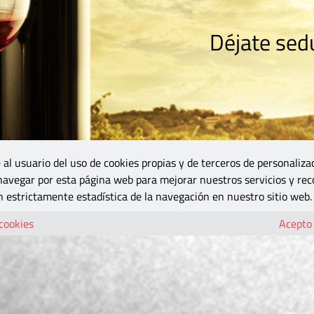
Déjate sedu
RISMO
ZONA DO
VINOS Y MÁS
GASTRONOMÍA
BLOGS
5B
 al usuario del uso de cookies propias y de terceros de personaliza
 navegar por esta página web para mejorar nuestros servicios y rec
 estrictamente estadística de la navegación en nuestro sitio web.
 cookies
Acepto