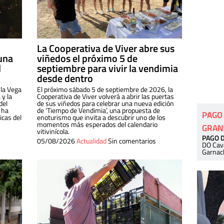
La Cooperativa de Viver abre sus
una
viñedos el próximo 5 de
l
septiembre para vivir la vendimia
desde dentro
 la Vega
El próximo sábado 5 de septiembre de 2026, la
 y la
Cooperativa de Viver volverá a abrir las puertas
del
de sus viñedos para celebrar una nueva edición
 ha
de ‘Tiempo de Vendimia’, una propuesta de
PAGO
cas del
enoturismo que invita a descubrir uno de los
momentos más esperados del calendario
GRAN
vitivinícola.
PAGO 
05/08/2026
Actualidad
Sin comentarios
DO Cav
Garnac