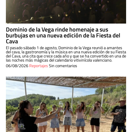
Dominio de la Vega rinde homenaje a sus
burbujas en una nueva edición de la Fiesta del
Cava
El pasado sábado 1 de agosto, Dominio de la Vega reunió a amantes
del cava, la gastronomía y la música en una nueva edición de su Fiesta
del Cava, una cita que crece cada año y que se ha convertido en una de
las noches más mágicas del calendario vitivinícola valenciano.
06/08/2026
Reportajes
Sin comentarios