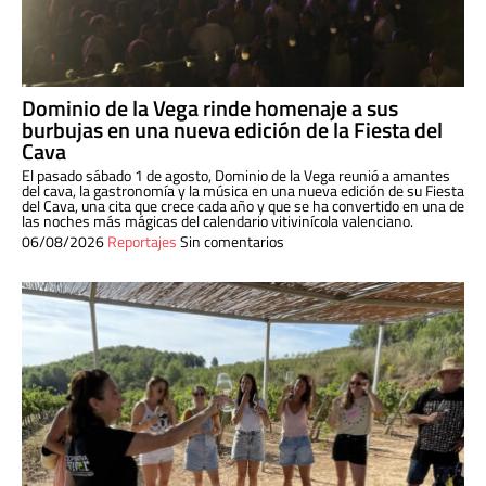
Dominio de la Vega rinde homenaje a sus
burbujas en una nueva edición de la Fiesta del
Cava
El pasado sábado 1 de agosto, Dominio de la Vega reunió a amantes
del cava, la gastronomía y la música en una nueva edición de su Fiesta
del Cava, una cita que crece cada año y que se ha convertido en una de
las noches más mágicas del calendario vitivinícola valenciano.
06/08/2026
Reportajes
Sin comentarios