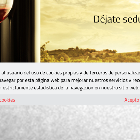
Déjate sedu
RISMO
ZONA DO
VINOS Y MÁS
GASTRONOMÍA
BLOGS
5B
 al usuario del uso de cookies propias y de terceros de personaliza
 navegar por esta página web para mejorar nuestros servicios y rec
 estrictamente estadística de la navegación en nuestro sitio web.
 cookies
Acepto