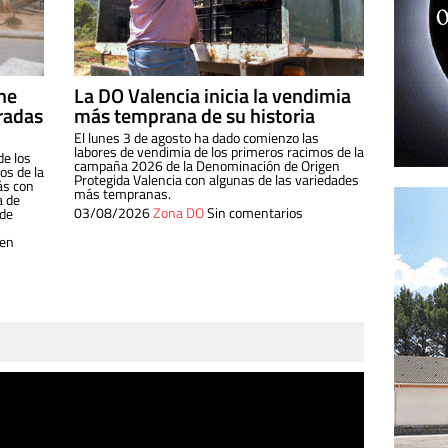
ine
La DO Valencia inicia la vendimia
radas
más temprana de su historia
El lunes 3 de agosto ha dado comienzo las
labores de vendimia de los primeros racimos de la
de los
campaña 2026 de la Denominación de Origen
s de la
Protegida Valencia con algunas de las variedades
ás con
más tempranas.
a de
03/08/2026
Zona DO
Sin comentarios
 de
 en