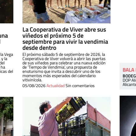
La Cooperativa de Viver abre sus
una
viñedos el próximo 5 de
l
septiembre para vivir la vendimia
desde dentro
 la Vega
El próximo sábado 5 de septiembre de 2026, la
 y la
Cooperativa de Viver volverá a abrir las puertas
del
de sus viñedos para celebrar una nueva edición
 ha
de ‘Tiempo de Vendimia’, una propuesta de
BALA
cas del
enoturismo que invita a descubrir uno de los
momentos más esperados del calendario
BODEG
vitivinícola.
DOP Al
Alicant
05/08/2026
Actualidad
Sin comentarios