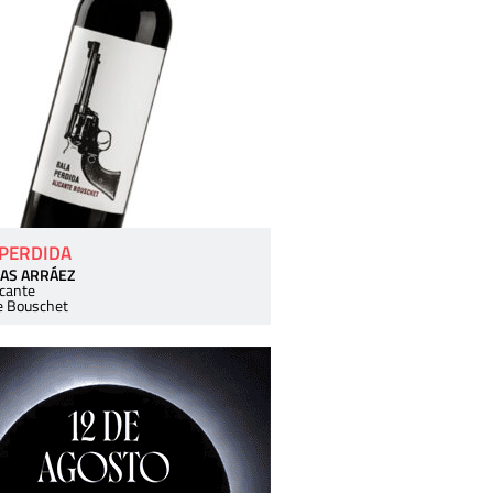
 PERDIDA
AS ARRÁEZ
icante
e Bouschet