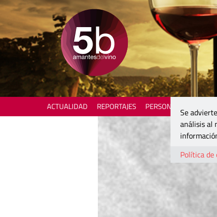
ACTUALIDAD
REPORTAJES
PERSONAJES
ENOTU
Se advierte
análisis al
información
Política de