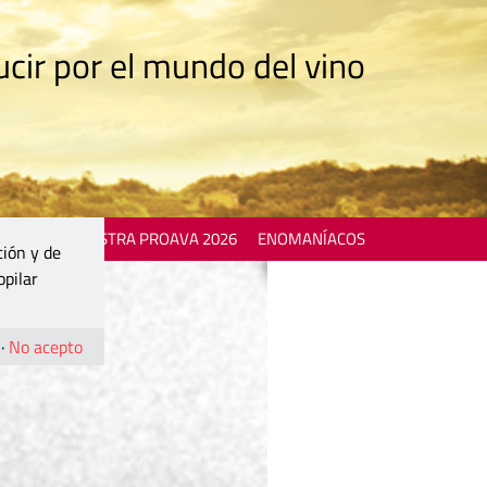
cir por el mundo del vino
 EVENTS
MOSTRA PROAVA 2026
ENOMANÍACOS
ción y de
opilar
·
No acepto