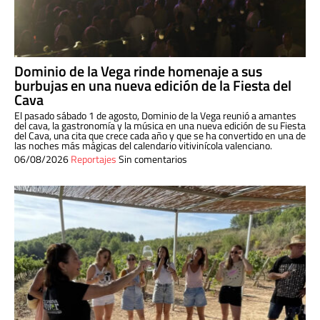
Dominio de la Vega rinde homenaje a sus
burbujas en una nueva edición de la Fiesta del
Cava
El pasado sábado 1 de agosto, Dominio de la Vega reunió a amantes
del cava, la gastronomía y la música en una nueva edición de su Fiesta
del Cava, una cita que crece cada año y que se ha convertido en una de
las noches más mágicas del calendario vitivinícola valenciano.
06/08/2026
Reportajes
Sin comentarios