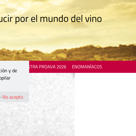
cir por el mundo del vino
 EVENTS
MOSTRA PROAVA 2026
ENOMANÍACOS
ción y de
opilar
·
No acepto