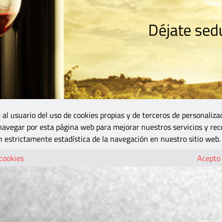
Déjate sedu
RISMO
ZONA DO
VINOS Y MÁS
GASTRONOMÍA
BLOGS
5B
 al usuario del uso de cookies propias y de terceros de personaliza
 navegar por esta página web para mejorar nuestros servicios y rec
 estrictamente estadística de la navegación en nuestro sitio web.
 cookies
Acepto