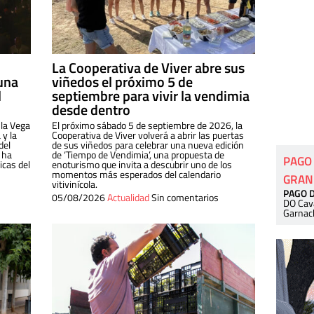
La Cooperativa de Viver abre sus
una
viñedos el próximo 5 de
l
septiembre para vivir la vendimia
desde dentro
 la Vega
El próximo sábado 5 de septiembre de 2026, la
 y la
Cooperativa de Viver volverá a abrir las puertas
del
de sus viñedos para celebrar una nueva edición
 ha
de ‘Tiempo de Vendimia’, una propuesta de
PAGO
cas del
enoturismo que invita a descubrir uno de los
momentos más esperados del calendario
GRAN
vitivinícola.
PAGO 
05/08/2026
Actualidad
Sin comentarios
DO Cav
Garnac