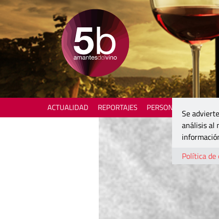
ACTUALIDAD
REPORTAJES
PERSONAJES
ENOTU
Se advierte
análisis al
información
Política de