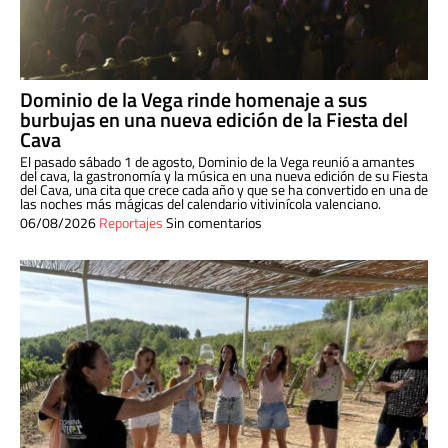
Dominio de la Vega rinde homenaje a sus
burbujas en una nueva edición de la Fiesta del
Cava
El pasado sábado 1 de agosto, Dominio de la Vega reunió a amantes
del cava, la gastronomía y la música en una nueva edición de su Fiesta
del Cava, una cita que crece cada año y que se ha convertido en una de
las noches más mágicas del calendario vitivinícola valenciano.
06/08/2026
Reportajes
Sin comentarios