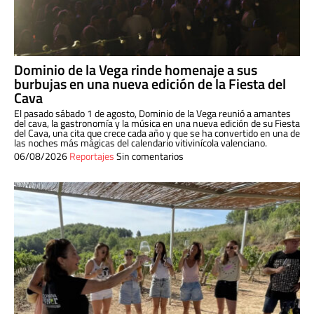
Dominio de la Vega rinde homenaje a sus
burbujas en una nueva edición de la Fiesta del
Cava
El pasado sábado 1 de agosto, Dominio de la Vega reunió a amantes
del cava, la gastronomía y la música en una nueva edición de su Fiesta
del Cava, una cita que crece cada año y que se ha convertido en una de
las noches más mágicas del calendario vitivinícola valenciano.
06/08/2026
Reportajes
Sin comentarios