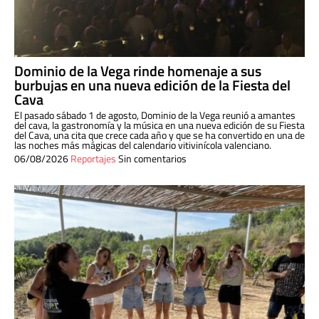
Dominio de la Vega rinde homenaje a sus
burbujas en una nueva edición de la Fiesta del
Cava
El pasado sábado 1 de agosto, Dominio de la Vega reunió a amantes
del cava, la gastronomía y la música en una nueva edición de su Fiesta
del Cava, una cita que crece cada año y que se ha convertido en una de
las noches más mágicas del calendario vitivinícola valenciano.
06/08/2026
Reportajes
Sin comentarios