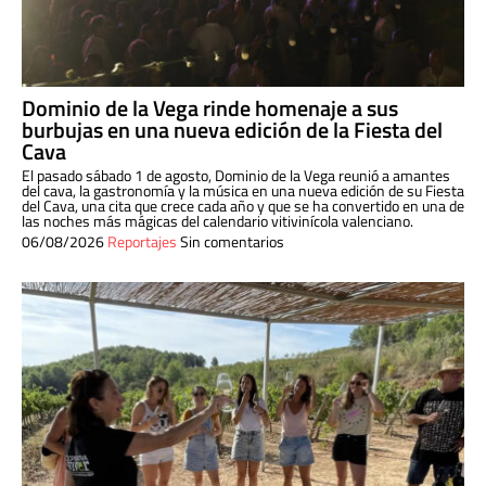
Dominio de la Vega rinde homenaje a sus
burbujas en una nueva edición de la Fiesta del
Cava
El pasado sábado 1 de agosto, Dominio de la Vega reunió a amantes
del cava, la gastronomía y la música en una nueva edición de su Fiesta
del Cava, una cita que crece cada año y que se ha convertido en una de
las noches más mágicas del calendario vitivinícola valenciano.
06/08/2026
Reportajes
Sin comentarios