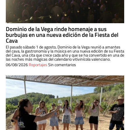
Dominio de la Vega rinde homenaje a sus
burbujas en una nueva edición de la Fiesta del
Cava
El pasado sábado 1 de agosto, Dominio de la Vega reunió a amantes
del cava, la gastronomía y la música en una nueva edición de su Fiesta
del Cava, una cita que crece cada año y que se ha convertido en una de
las noches más mágicas del calendario vitivinícola valenciano.
06/08/2026
Reportajes
Sin comentarios