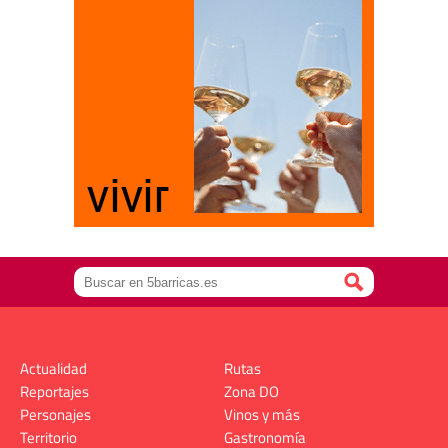
Actualidad
Rutas
Reportajes
Zona DO
Personajes
Vinos y más
Territorio
Gastronomía